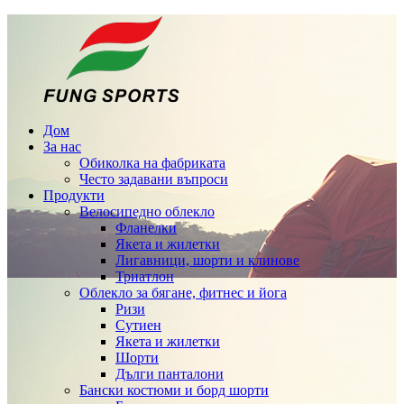
Дом
За нас
Обиколка на фабриката
Често задавани въпроси
Продукти
Велосипедно облекло
Фланелки
Якета и жилетки
Лигавници, шорти и клинове
Триатлон
Облекло за бягане, фитнес и йога
Ризи
Сутиен
Якета и жилетки
Шорти
Дълги панталони
Бански костюми и борд шорти