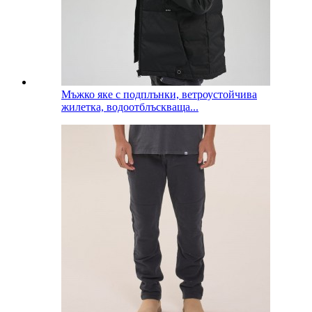
Мъжко яке с подплънки, ветроустойчива
жилетка, водоотблъскваща...