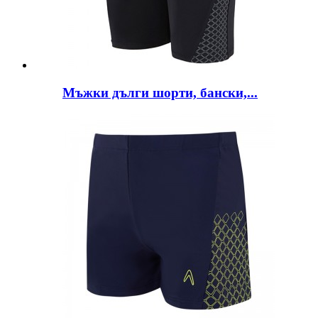
Мъжки дълги шорти, бански,...