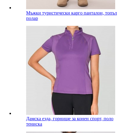
Мъжки туристически карго панталон, топъл
полар
Дамска езда, горнище за конен спорт, поло
тениска