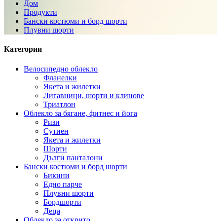
Дом
Продукти
Бански костюми и борд шорти
Плувни шорти
Категории
Велосипедно облекло
Фланелки
Якета и жилетки
Лигавници, шорти и клинове
Триатлон
Облекло за бягане, фитнес и йога
Ризи
Сутиен
Якета и жилетки
Шорти
Дълги панталони
Бански костюми и борд шорти
Бикини
Едно парче
Плувни шорти
Бордшорти
Деца
Облекло за открито