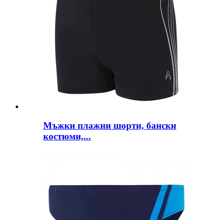
Мъжки плажни шорти, бански
костюми,...