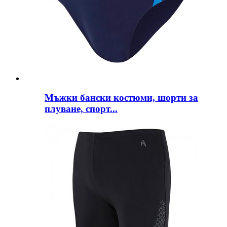
Мъжки бански костюми, шорти за
плуване, спорт...