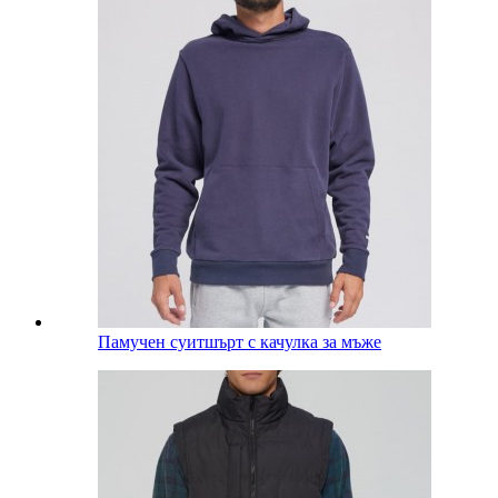
Памучен суитшърт с качулка за мъже