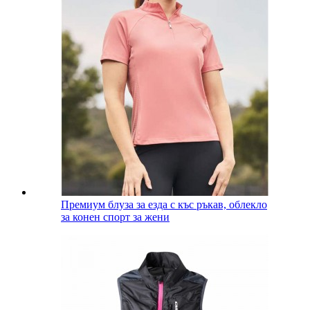
Премиум блуза за езда с къс ръкав, облекло
за конен спорт за жени