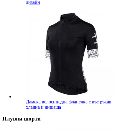
дизайн
Дамска велосипедна фланелка с къс ръкав,
хладна и дишаща
Плувни шорти