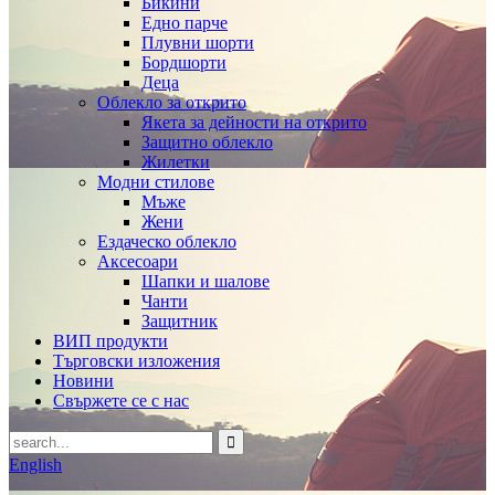
Бикини
Едно парче
Плувни шорти
Бордшорти
Деца
Облекло за открито
Якета за дейности на открито
Защитно облекло
Жилетки
Модни стилове
Мъже
Жени
Ездаческо облекло
Аксесоари
Шапки и шалове
Чанти
Защитник
ВИП продукти
Търговски изложения
Новини
Свържете се с нас
English