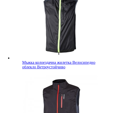
Мъжка колоездачна жилетка Велосипедно
облекло Ветроустойчиво