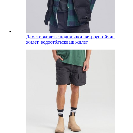
Дамски жилет с подплънки, ветроустойчив
жилет, водоотблъскващ жилет