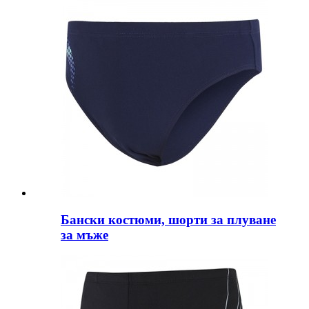
Бански костюми, шорти за плуване
за мъже