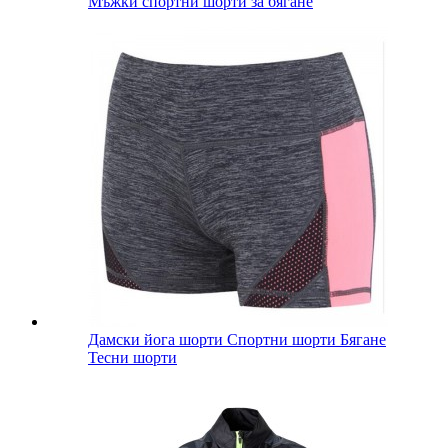
Мъжки спортни шорти за бягане
Дамски йога шорти Спортни шорти Бягане
Тесни шорти