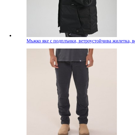
Мъжко яке с подплънки, ветроустойчива жилетка, в