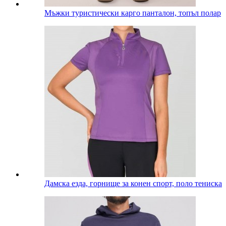
Мъжки туристически карго панталон, топъл полар
Дамска езда, горнище за конен спорт, поло тениска