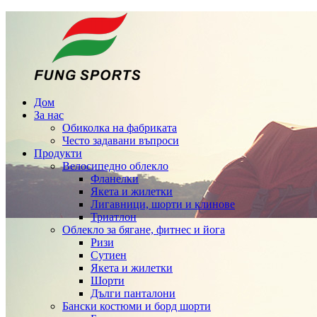
Дом
За нас
Обиколка на фабриката
Често задавани въпроси
Продукти
Велосипедно облекло
Фланелки
Якета и жилетки
Лигавници, шорти и клинове
Триатлон
Облекло за бягане, фитнес и йога
Ризи
Сутиен
Якета и жилетки
Шорти
Дълги панталони
Бански костюми и борд шорти