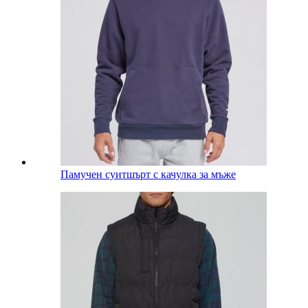
Памучен суитшърт с качулка за мъже