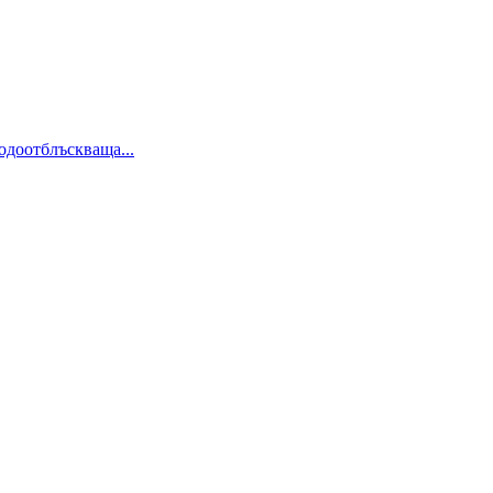
одоотблъскваща...