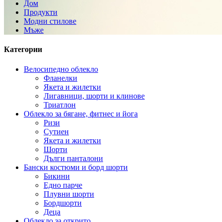
Дом
Продукти
Модни стилове
Мъже
Категории
Велосипедно облекло
Фланелки
Якета и жилетки
Лигавници, шорти и клинове
Триатлон
Облекло за бягане, фитнес и йога
Ризи
Сутиен
Якета и жилетки
Шорти
Дълги панталони
Бански костюми и борд шорти
Бикини
Едно парче
Плувни шорти
Бордшорти
Деца
Облекло за открито