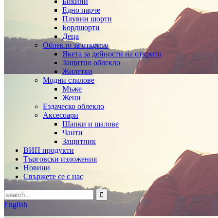
Бикини
Едно парче
Плувни шорти
Бордшорти
Деца
Облекло за открито
Якета за дейности на открито
Защитно облекло
Жилетки
Модни стилове
Мъже
Жени
Ездаческо облекло
Аксесоари
Шапки и шалове
Чанти
Защитник
ВИП продукти
Търговски изложения
Новини
Свържете се с нас
English