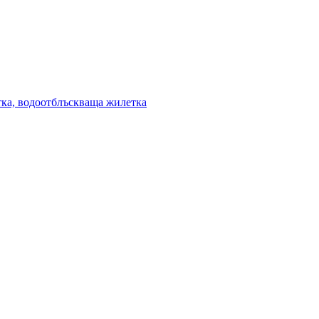
ка, водоотблъскваща жилетка