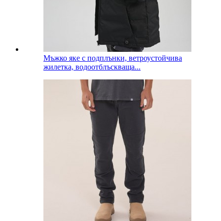
Мъжко яке с подплънки, ветроустойчива
жилетка, водоотблъскваща...