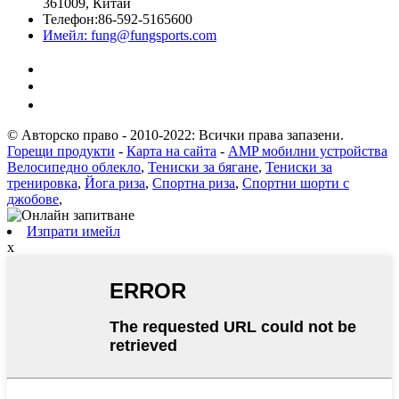
361009, Китай
Телефон:
86-592-5165600
Имейл:
fung@fungsports.com
© Авторско право - 2010-2022: Всички права запазени.
Горещи продукти
-
Карта на сайта
-
AMP мобилни устройства
Велосипедно облекло
,
Тениски за бягане
,
Тениски за
тренировка
,
Йога риза
,
Спортна риза
,
Спортни шорти с
джобове
,
Изпрати имейл
x