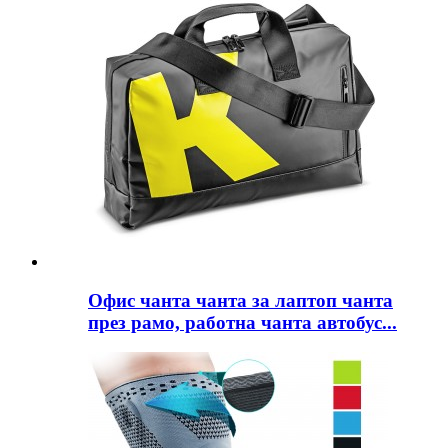
Офис чанта чанта за лаптоп чанта
през рамо, работна чанта автобус...