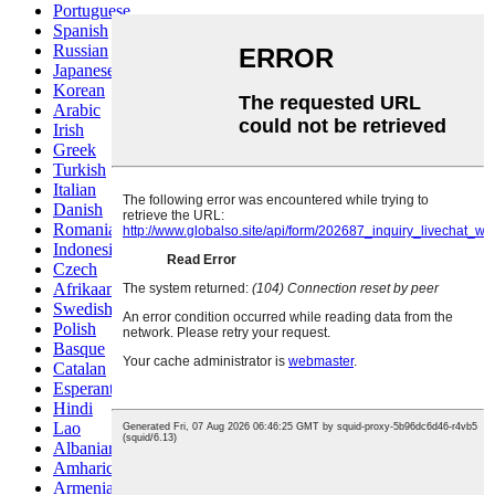
Portuguese
Spanish
Russian
Japanese
Korean
Arabic
Irish
Greek
Turkish
Italian
Danish
Romanian
Indonesian
Czech
Afrikaans
Swedish
Polish
Basque
Catalan
Esperanto
Hindi
Lao
Albanian
Amharic
Armenian