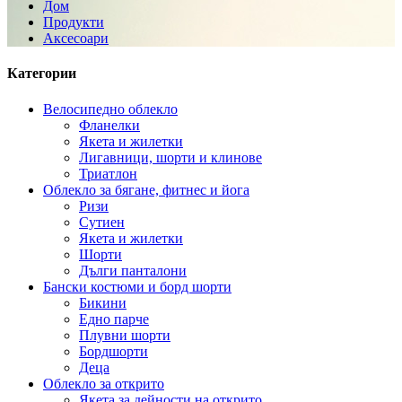
Дом
Продукти
Аксесоари
Категории
Велосипедно облекло
Фланелки
Якета и жилетки
Лигавници, шорти и клинове
Триатлон
Облекло за бягане, фитнес и йога
Ризи
Сутиен
Якета и жилетки
Шорти
Дълги панталони
Бански костюми и борд шорти
Бикини
Едно парче
Плувни шорти
Бордшорти
Деца
Облекло за открито
Якета за дейности на открито