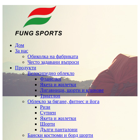
Дом
За нас
Обиколка на фабриката
Често задавани въпроси
Продукти
Велосипедно облекло
Фланелки
Якета и жилетки
Лигавници, шорти и клинове
Триатлон
Облекло за бягане, фитнес и йога
Ризи
Сутиен
Якета и жилетки
Шорти
Дълги панталони
Бански костюми и борд шорти