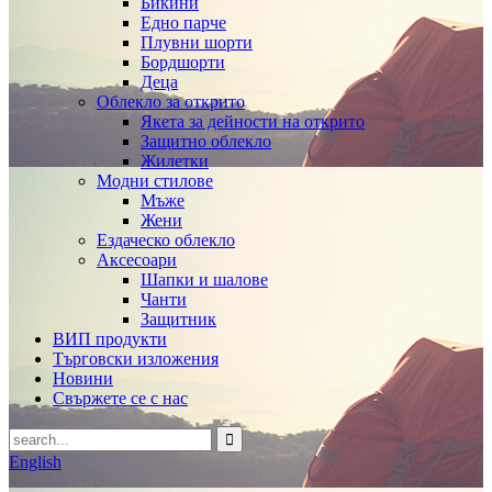
Бикини
Едно парче
Плувни шорти
Бордшорти
Деца
Облекло за открито
Якета за дейности на открито
Защитно облекло
Жилетки
Модни стилове
Мъже
Жени
Ездаческо облекло
Аксесоари
Шапки и шалове
Чанти
Защитник
ВИП продукти
Търговски изложения
Новини
Свържете се с нас
English