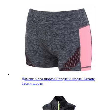
Дамски йога шорти Спортни шорти Бягане
Тесни шорти