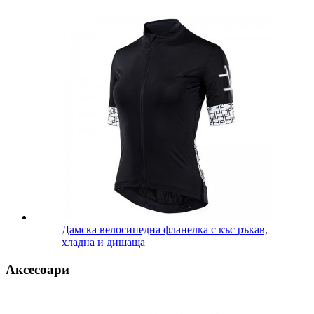
Дамска велосипедна фланелка с къс ръкав,
хладна и дишаща
Аксесоари