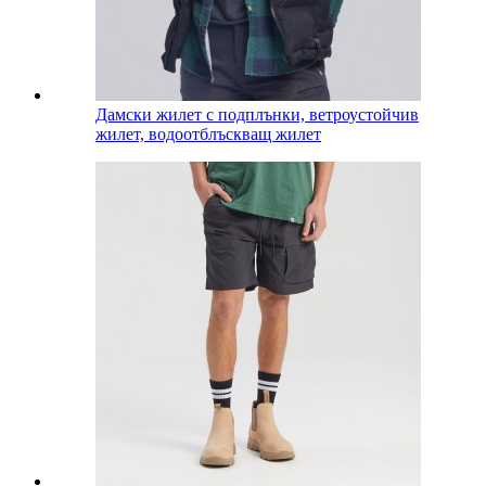
Дамски жилет с подплънки, ветроустойчив
жилет, водоотблъскващ жилет