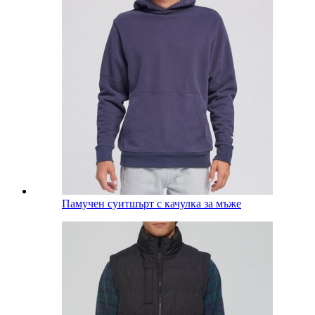
Памучен суитшърт с качулка за мъже