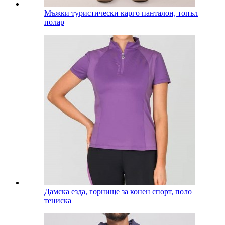
Мъжки туристически карго панталон, топъл
полар
Дамска езда, горнище за конен спорт, поло
тениска