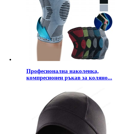
Професионална наколенка,
компресионен ръкав за коляно...