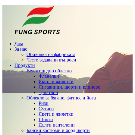
Дом
За нас
Обиколка на фабриката
Често задавани въпроси
Продукти
Велосипедно облекло
Фланелки
Якета и жилетки
Лигавници, шорти и клинове
Триатлон
Облекло за бягане, фитнес и йога
Ризи
Сутиен
Якета и жилетки
Шорти
Дълги панталони
Бански костюми и борд шорти