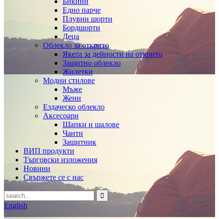
Бикини
Едно парче
Плувни шорти
Бордшорти
Деца
Облекло за открито
Якета за дейности на открито
Защитно облекло
Жилетки
Модни стилове
Мъже
Жени
Ездаческо облекло
Аксесоари
Шапки и шалове
Чанти
Защитник
ВИП продукти
Търговски изложения
Новини
Свържете се с нас
English