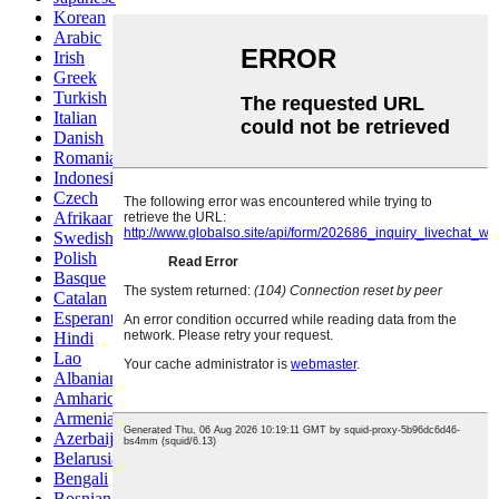
Korean
Arabic
Irish
Greek
Turkish
Italian
Danish
Romanian
Indonesian
Czech
Afrikaans
Swedish
Polish
Basque
Catalan
Esperanto
Hindi
Lao
Albanian
Amharic
Armenian
Azerbaijani
Belarusian
Bengali
Bosnian