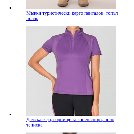
Мъжки туристически карго панталон, топъл
полар
Дамска езда, горнище за конен спорт, поло
тениска