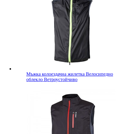
Мъжка колоездачна жилетка Велосипедно
облекло Ветроустойчиво