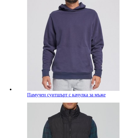
Памучен суитшърт с качулка за мъже