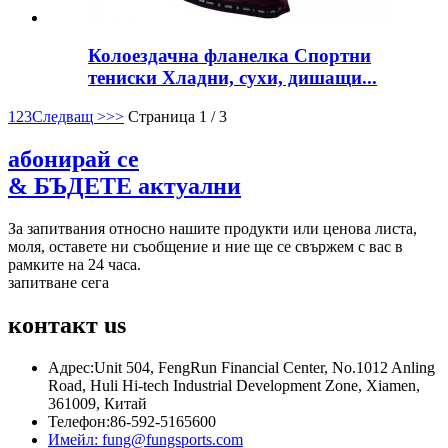
Колоездачна фланелка Спортни
тениски Хладни, сухи, дишащи...
1
2
3
Следващ >
>>
Страница 1 / 3
абонирай се
& БЪДЕТЕ актуални
За запитвания относно нашите продукти или ценова листа,
моля, оставете ни съобщение и ние ще се свържем с вас в
рамките на 24 часа.
запитване сега
контакт
us
Адрес:
Unit 504, FengRun Financial Center, No.1012 Anling
Road, Huli Hi-tech Industrial Development Zone, Xiamen,
361009, Китай
Телефон:
86-592-5165600
Имейл:
fung@fungsports.com