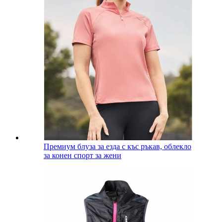
Премиум блуза за езда с къс ръкав, облекло
за конен спорт за жени