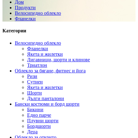
Дом
Продукти
Велосипедно облекло
Фланелки
Категории
Велосипедно облекло
Фланелки
Якета и жилетки
Лигавници, шорти и клинове
Триатлон
Облекло за бягане, фитнес и йога
Ризи
Сутиен
Якета и жилетки
Шорти
Дълги панталони
Бански костюми и борд шорти
Бикини
Едно парче
Плувни шорти
Бордшорти
Деца
Облекло за открито