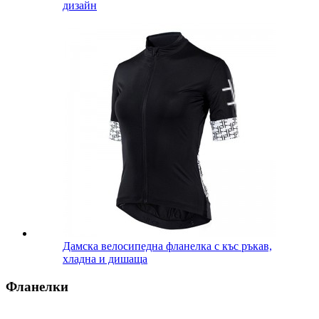
дизайн
Дамска велосипедна фланелка с къс ръкав,
хладна и дишаща
Фланелки