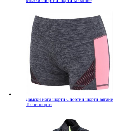
Мъжки спортни шорти за бягане
Дамски йога шорти Спортни шорти Бягане
Тесни шорти