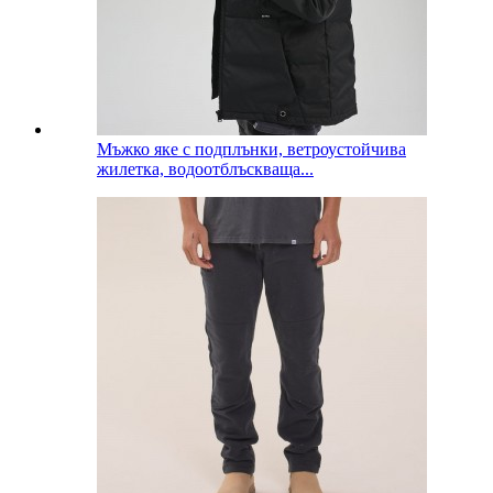
Мъжко яке с подплънки, ветроустойчива
жилетка, водоотблъскваща...