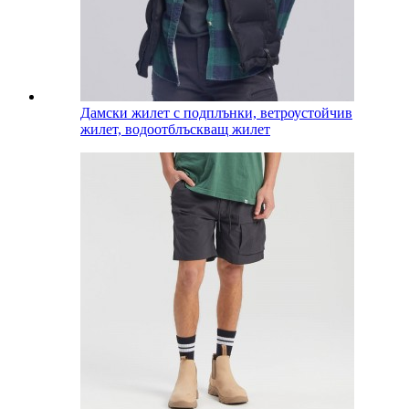
Дамски жилет с подплънки, ветроустойчив
жилет, водоотблъскващ жилет