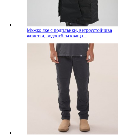
Мъжко яке с подплънки, ветроустойчива
жилетка, водоотблъскваща...