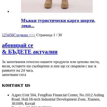
Мъжки туристически карго шорти,
леки...
1
2
3
4
5
6
Следващ >
>>
Страница 1 / 30
абонирай се
& БЪДЕТЕ актуални
За запитвания относно нашите продукти или ценова листа,
моля, оставете ни съобщение и ние ще се свържем с вас в
рамките на 24 часа.
запитване сега
контакт
us
Адрес:
Unit 504, FengRun Financial Center, No.1012 Anling
Road, Huli Hi-tech Industrial Development Zone, Xiamen,
361009, Китай