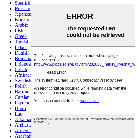
Spanish
Russian
Japanese
Korean
Arabic
Irish
Greek
Turkish
Italian
Danish
Romanian
Indonesian
Czech
Afrikaans
Swedish
Polish
Basque
Catalan
Esperanto
Hindi
Lao
Albanian
Amharic
Armenian
Azerbaijani