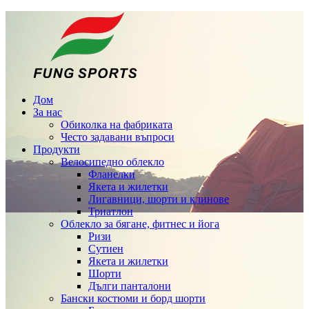
Дом
За нас
Обиколка на фабриката
Често задавани въпроси
Продукти
Велосипедно облекло
Фланелки
Якета и жилетки
Лигавници, шорти и клинове
Триатлон
Облекло за бягане, фитнес и йога
Ризи
Сутиен
Якета и жилетки
Шорти
Дълги панталони
Бански костюми и борд шорти