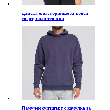
Дамска езда, горнище за конен
спорт, поло тениска
Памучен суитшърт с качулка за