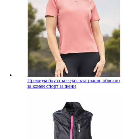
Премиум блуза за езда с къс ръкав, облекло
за конен спорт за жени