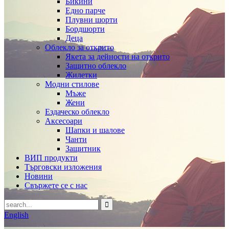
Бикини
Едно парче
Плувни шорти
Бордшорти
Деца
Облекло за открито
Якета за дейности на открито
Защитно облекло
Жилетки
Модни стилове
Мъже
Жени
Ездаческо облекло
Аксесоари
Шапки и шалове
Чанти
Защитник
ВИП продукти
Търговски изложения
Новини
Свържете се с нас
English