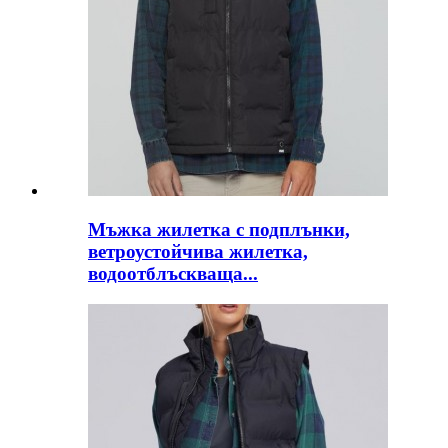
Мъжка жилетка с подплънки,
ветроустойчива жилетка,
водоотблъскваща...