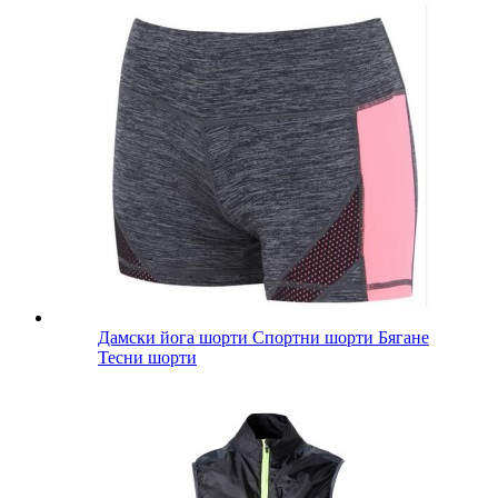
Дамски йога шорти Спортни шорти Бягане
Тесни шорти