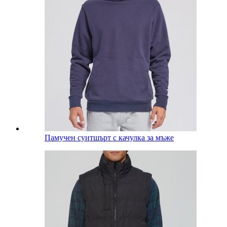
Памучен суитшърт с качулка за мъже