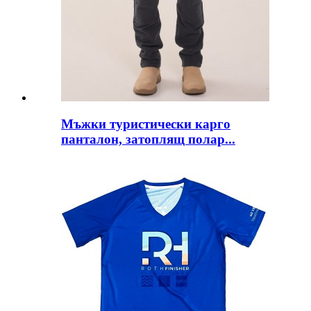
Мъжки туристически карго
панталон, затоплящ полар...