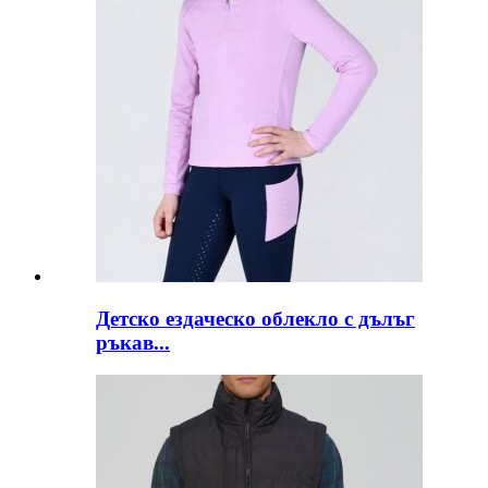
Детско ездаческо облекло с дълъг
ръкав...