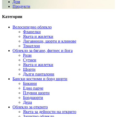
Дом
Продукти
Категории
Велосипедно облекло
Фланелки
Якета и жилетки
Лигавници, шорти и клинове
Триатлон
Облекло за бягане, фитнес и йога
Ризи
Сутиен
Якета и жилетки
Шорти
Дълги панталони
Бански костюми и борд шорти
Бикини
Едно парче
Плувни шорти
Бордшорти
Деца
Облекло за открито
Якета за дейности на открито
Защитно облекло